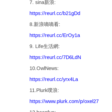
7. sina
新浪
:
https://reurl.cc/b21gDd
8.
新浪嘀嘀看
:
https://reurl.cc/ErOy1a
9. Life
生活網
:
https://reurl.cc/7D6LdN
10.OwlNews:
https://reurl.cc/yrx4La
11.Plurk
噗浪
:
https://www.plurk.com/p/oxel27