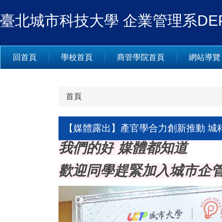
跳
臺北城市科技大學 企業管理系DEPARTM
到
主
要
內
回首頁
學校首頁
商管學院首頁
網站導覽
容
區
首頁
【媒體露出】產官學合力創新推動 城
我們的好
媒體都知道
歡迎同學趕緊加入城市企