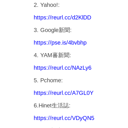
2. Yahoo!:
https://reurl.cc/d2KlDD
3. Google
新聞
:
https://pse.is/4bvbhp
4. YAM
蕃新聞
:
https://reurl.cc/NAzLy6
5. Pchome:
https://reurl.cc/A7GL0Y
6.Hinet
生活誌
:
https://reurl.cc/VDyQN5