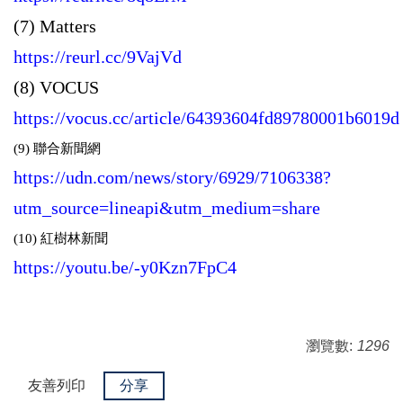
(7) Matters
https://reurl.cc/9VajVd
(8) VOCUS
https://vocus.cc/article/64393604fd89780001b6019d
(9) 聯合新聞網
https://udn.com/news/story/6929/7106338?
utm_source=lineapi&utm_medium=share
(10) 紅樹林新聞
https://youtu.be/-y0Kzn7FpC4
瀏覽數:
1296
友善列印
分享