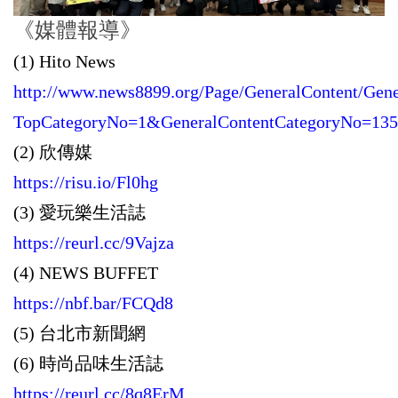
《媒體報導》
(1) Hito News
http://www.news8899.org/Page/GeneralContent/Gene
TopCategoryNo=1&GeneralContentCategoryNo=13
(2) 欣傳媒
https://risu.io/Fl0hg
(3) 愛玩樂生活誌
https://reurl.cc/9Vajza
(4) NEWS BUFFET
https://nbf.bar/FCQd8
(5) 台北市新聞網
(6) 時尚品味生活誌
https://reurl.cc/8q8ErM