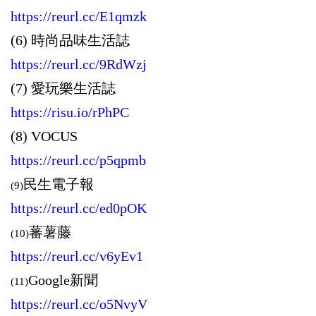
https://reurl.cc/E1qmzk
(6) 時尚品味生活誌
https://reurl.cc/9RdWzj
(7)
愛玩樂生活誌
https://risu.io/rPhPC
(8) VOCUS
https://reurl.cc/p5qpmb
民生電子報
(9)
https://reurl.cc/ed0pOK
蕃薯藤
(10)
https://reurl.cc/v6yEv1
Google新聞
(11)
https://reurl.cc/o5NvyV