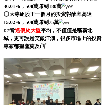
36.01%，500萬賺到180萬
⭕️
大專組股王一個月的投資報酬率高達
15.02%，500萬賺到75萬
👉
皆
遠優於大盤
平均，不僅僅是稱霸北
城，更可說是笑傲江湖，很多市場上的投資
專家都望塵莫及!
🏋️