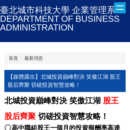
跳
臺北城市科技大學 企業管理系
到
DEPARTMENT OF BUSINESS
主
ADMINISTRATION
要
內
容
區
首頁
最新消息
【媒體露出】北城投資巔峰對決 笑傲江湖 股王
股后齊聚 切磋投資智慧攻略！
北城投資巔峰對決 笑傲江湖
股王
股后齊聚
切磋投資智慧攻略！
⭕️
高中職組股王一個月的投資報酬率高達