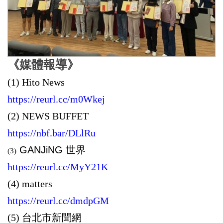
《媒體報導》
(1) Hito News
https://reurl.cc/m0Wkej
(2)
NEWS BUFFET
https://nbf.bar/DLlRu
GANJiNG 世界
(3)
https://reurl.cc/MyY21K
(4)
matters
https://reurl.cc/dmdpGM
(5) 台北市新聞網