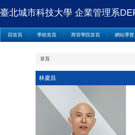
跳
臺北城市科技大學 企業管理系DEPARTM
到
主
要
內
回首頁
學校首頁
商管學院首頁
網站導覽
容
區
首頁
林慶昌