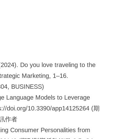
024). Do you love traveling to the
trategic Marketing, 1
–16.
304, BUSINESS)
rge Language Models to Leverage
s://doi.org/10.3390/app14125264 (
期
為通訊作者
ting Consumer Personalities from