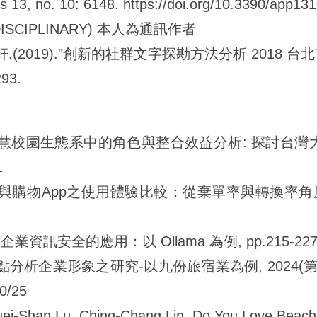
 13, no. 10: 6148. https://doi.org/10.3390/app13
TIDISCIPLINARY) 本人為通訊作者
2019)."創新的社群文字探勘方法分析 2018 台北市市
293.
慧校園生態系中的角色與整合效益分析: 探討台灣大學生
1
與購物App之使用體驗比較：從棄單率與轉換率角度探討,
業資訊安全的應用：以 Ollama 為例, pp.215-227
點分析企業形象之研究-以九份旅宿業為例, 2024(第
/25
Ruei-Shan Lu, Ching-Chang Lin, Do You Love Bea