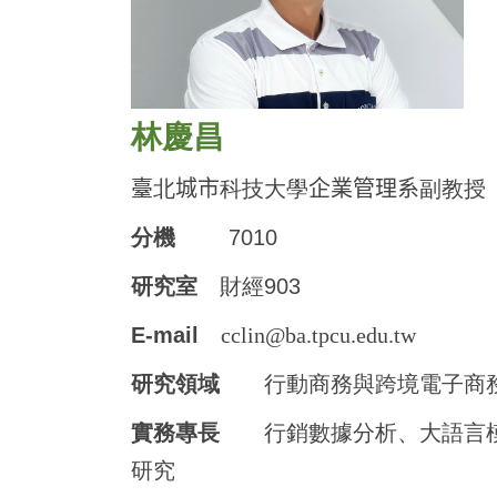
林慶昌
臺
北
城市
科技大學
企業管理系
副教授
分機
7010
研究室
財經903
E-mail
cclin@ba.tpcu.edu.tw
研究領域
行動商務與跨境電子商
實務專長
行銷數據分析、大語言
研究