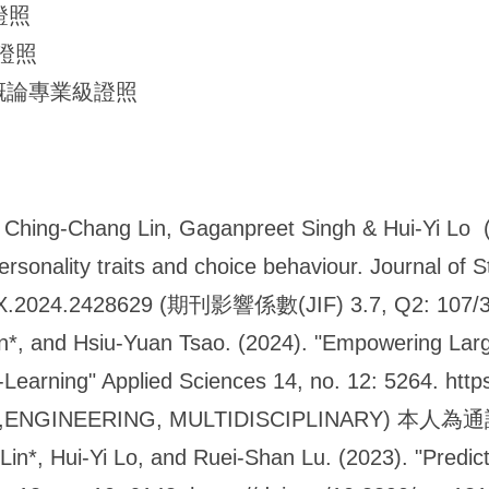
證照
證照
概論專業級證照
, Ching-Chang Lin, Gaganpreet Singh & Hui-Yi Lo (2
rsonality traits and choice behaviour. Journal of S
254X.2024.2428629 (期刊影響係數(JIF) 3.7, Q2: 107/
n*, and Hsiu-Yuan Tsao. (2024). "Empowering La
Learning" Applied Sciences 14, no. 12: 5264. http
81,ENGINEERING, MULTIDISCIPLINARY) 本人
in*, Hui-Yi Lo, and Ruei-Shan Lu. (2023). "Predic