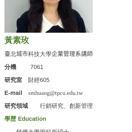
黃素玫
臺
北
城市
科技大學
企業管理系講師
分機
7061
研究室
財經605
E-mail
smhuang@tpcu.edu.tw
研究領域
行銷研究、創新管理
學歷 Education
銘傳大學管科所碩士