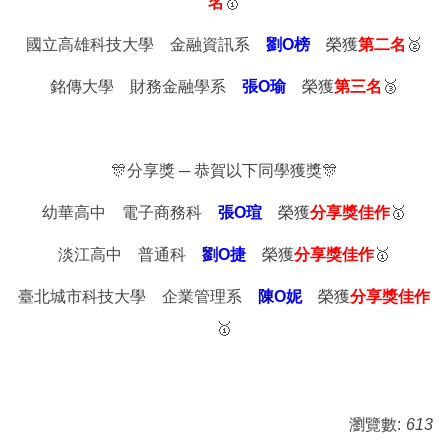
名
🥇
國立高雄科技大學 金融資訊系
劉O榜
榮獲
第二名
🥈
銘傳大學 財務金融學系
張O瑜
榮獲
第三名
🥉
🎊分享獎 ─ 恭賀以下同學獲獎🎊
幼華高中 電子商務科
張
O瑄
榮獲
分享獎佳作
🥇
淡江高中 普通科
劉
O捷
榮獲
分享獎佳作
🥇
臺北城市科技大學 企業管理系
陳
O妮
榮獲
分享獎佳作
🥇
瀏覽數:
613