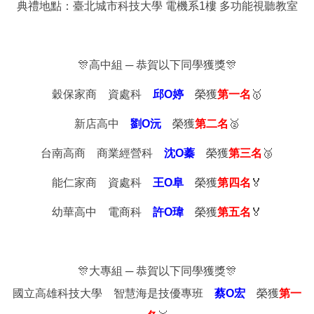
典禮地點：臺北城市科技大學 電機系1樓 多功能視聽教室
🎊高中組 ─ 恭賀以下同學獲獎🎊
穀保家商 資處科
邱O婷
榮獲
第一名
🥇
新店高中
劉O沅
榮獲
第二名
🥈
台南高商 商業經營科
沈O蓁
榮獲
第三名
🥉
能仁家商 資處科
王O阜
榮獲
第四名
🏅
幼華高中 電商科
許O瑋
榮獲
第五名
🏅
🎊大專組 ─ 恭賀以下同學獲獎🎊
國立高雄科技大學 智慧海是技優專班
蔡O宏
榮獲
第一