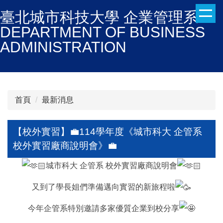
跳
臺北城市科技大學 企業管理系
到
DEPARTMENT OF BUSINESS
主
ADMINISTRATION
要
內
容
區
首頁
最新消息
【校外實習】💼114學年度《城市科大 企管系
校外實習廠商說明會》💼
城市科大 企管系 校外實習廠商說明會
又到了學長姐們準備邁向實習的新旅程啦
今年企管系特別邀請多家優質企業到校分享