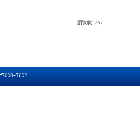
瀏覽數:
751
600~7602