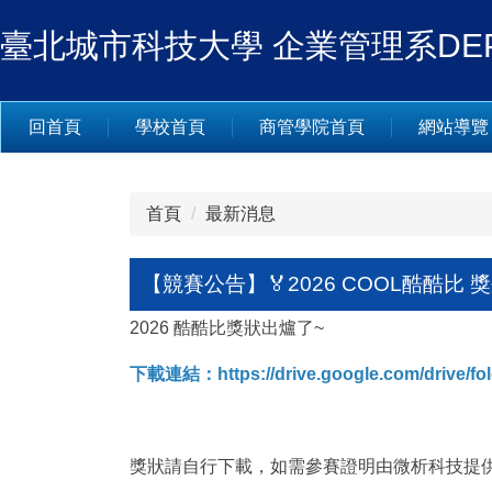
跳
臺北城市科技大學 企業管理系DEPARTM
到
主
要
內
回首頁
學校首頁
商管學院首頁
網站導覽
容
區
首頁
最新消息
【競賽公告】🏅2026 COOL酷酷比 
2026 酷酷比獎狀出爐了~
下載連結：
https://drive.google.com/driv
獎狀請自行下載，如需參賽證明由微析科技提