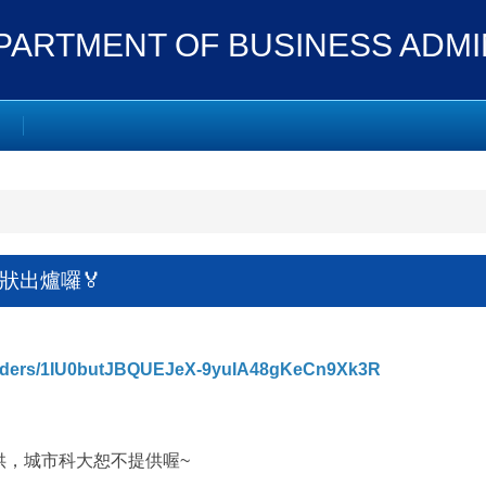
ENT OF BUSINESS ADMIN
獎狀出爐囉🏅
e/folders/1IU0butJBQUEJeX-9yuIA48gKeCn9Xk3R
供，城市科大恕不提供喔~