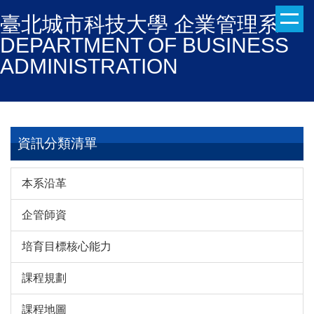
跳
臺北城市科技大學 企業管理系
到
DEPARTMENT OF BUSINESS
主
ADMINISTRATION
要
內
容
區
資訊分類清單
本系沿革
企管師資
培育目標核心能力
課程規劃
課程地圖