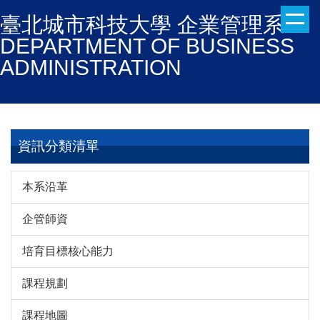
跳
臺北城市科技大學 企業管理系
到
DEPARTMENT OF BUSINESS
主
ADMINISTRATION
要
內
容
區
資訊分類清單
本系沿革
企管師資
培育目標核心能力
課程規劃
課程地圖