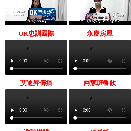
OK忠訓國際
永慶房屋
艾迪昇傳播
兩家班餐飲