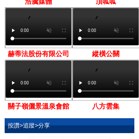
浩騰媒體
頂呱呱
赫蒂法股份有限公司
縱橫公關
關子嶺儷景溫泉會館
八方雲集
按讚>追蹤>分享