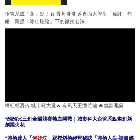
企管系成「蕉」點！🍌 香蕉哥哥 🍌直面大學生「負評」焦
慮、親授「冰山理論」下的微笑心法
網紅經濟夯 城市科大邀🔥 有氧天王潘若迪 🔥幽默開講
*
酷酷比三創全國競賽熱血開戰｜城市科大企管系點燃創新
創業火花
*
協槓達人「
何妤玟
」親授斜槓經營秘訣「協槓人生-談自媒