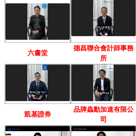
德昌聯合會計師事務
六書堂
所
品牌蟲動加速有限公
凱基證券
司