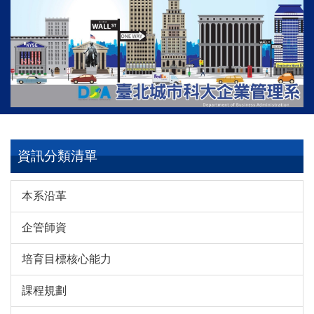
跳
到
主
要
內
容
區
資訊分類清單
本系沿革
企管師資
培育目標核心能力
課程規劃